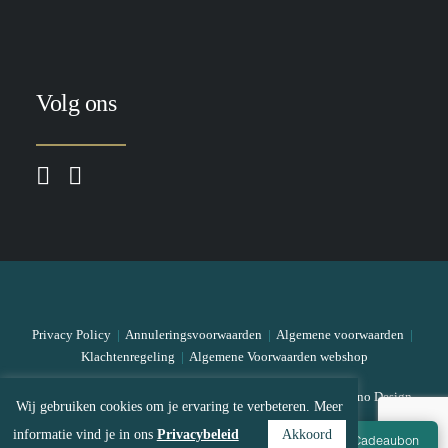
Volg ons
Privacy Policy
|
Annuleringsvoorwaarden
|
Algemene voorwaarden
|
Klachtenregeling
|
Algemene Voorwaarden webshop
© 2026 The Skin Bar All rights reserved
|
Designed by Mono Design
Wij gebruiken cookies om je ervaring te verbeteren. Meer
informatie vind je in ons
Privacybeleid
Akkoord