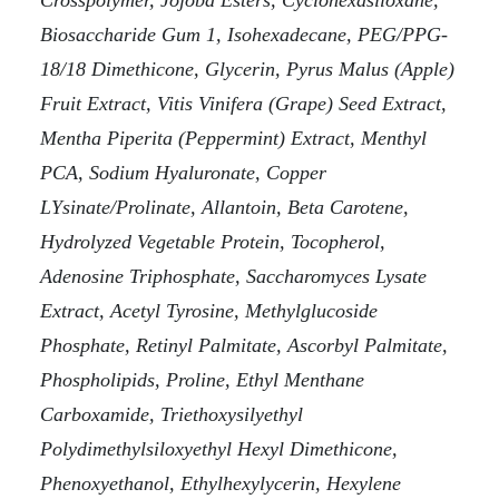
Crosspolymer, Jojoba Esters, Cyclohexasiloxane,
Biosaccharide Gum 1, Isohexadecane, PEG/PPG-
18/18 Dimethicone, Glycerin, Pyrus Malus (Apple)
Fruit Extract, Vitis Vinifera (Grape) Seed Extract,
Mentha Piperita (Peppermint) Extract, Menthyl
PCA, Sodium Hyaluronate, Copper
LYsinate/Prolinate, Allantoin, Beta Carotene,
Hydrolyzed Vegetable Protein, Tocopherol,
Adenosine Triphosphate, Saccharomyces Lysate
Extract, Acetyl Tyrosine, Methylglucoside
Phosphate, Retinyl Palmitate, Ascorbyl Palmitate,
Phospholipids, Proline, Ethyl Menthane
Carboxamide, Triethoxysilyethyl
Polydimethylsiloxyethyl Hexyl Dimethicone,
Phenoxyethanol, Ethylhexylycerin, Hexylene