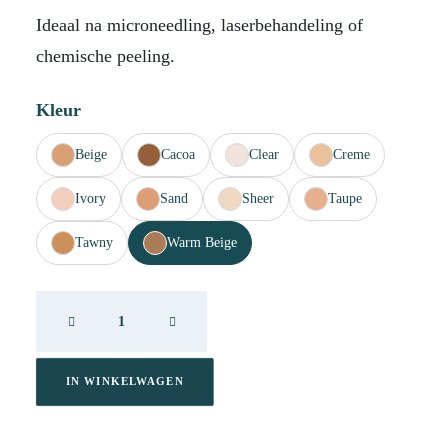
Ideaal na microneedling, laserbehandeling of
chemische peeling.
Kleur
Beige
Cacoa
Clear
Creme
Ivory
Sand
Sheer
Taupe
Tawny
Warm Beige
DP
Cover
Recover
Warm
IN WINKELWAGEN
Beige
20ml
aantal