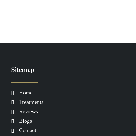
TOEVOEGEN AAN WINKELWAGEN
DP Cover Recover Taupe 20ml
€
79.00
Sitemap
Home
Treatments
Reviews
Blogs
Contact