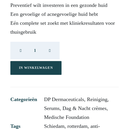
Preventief wilt investeren in een gezonde huid
Een gevoelige of acnegevoelige huid hebt
Eén complete set zoekt met kliniekresultaten voor
thuisgebruik
DP
Age-
Defying
Kit
IN WINKELWAGEN
aantal
Categorieën
DP Dermaceuticals
,
Reiniging
,
Serums
,
Dag & Nacht crèmes
,
Medische Foundation
Tags
Schiedam
,
rotterdam
,
anti-