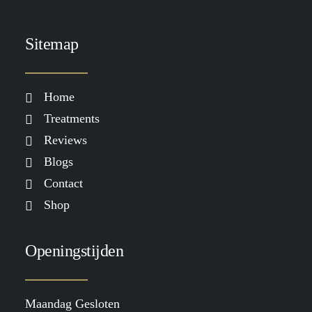
TOEVOEGEN AAN WINKELWAGEN
GLITTER GRADUAL TAN x LOAVIES
Sitemap
€
29.99
Home
Treatments
Reviews
Blogs
Contact
Shop
Openingstijden
Maandag Gesloten