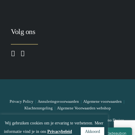
Volg ons
Privacy Policy
|
Annuleringsvoorwaarden
|
Algemene voorwaarden
|
Klachtenregeling
|
Algemene Voorwaarden webshop
© 2026 The Skin Bar All rights reserved
|
Designed by Mono Design
Wij gebruiken cookies om je ervaring te verbeteren. Meer
informatie vind je in ons
Privacybeleid
Akkoord