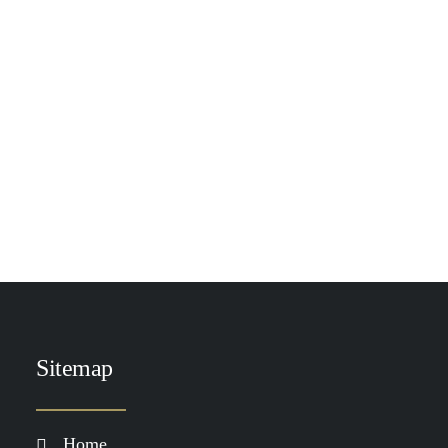
TOEVOEGEN AAN WINKELWAGEN
Heliocare Mineral Tolerance Fluid SPF 50
€
31.00
Sitemap
Home