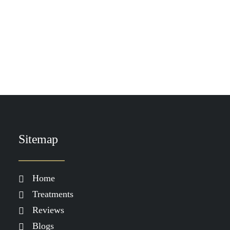
TOEVOEGEN AAN WINKELWAGEN
Roquebrun Ten Out of Ten: Gradual Tan Mini's
€
49.00
Sitemap
Home
Treatments
Reviews
Blogs