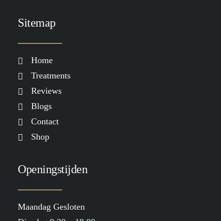
Sitemap
TOEVOEGEN AAN WINKELWAGEN
GLITTER GRADUAL TAN x LOAVIES
€
29.99
Home
Treatments
Reviews
Blogs
Contact
Shop
Openingstijden
Maandag Gesloten