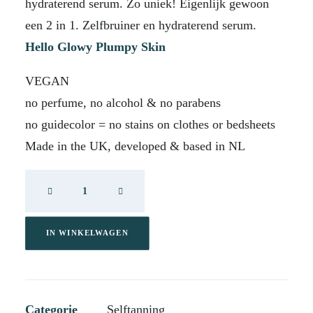
hydraterend serum. Zo uniek! Eigenlijk gewoon
een 2 in 1. Zelfbruiner en hydraterend serum.
Hello Glowy Plumpy Skin
VEGAN
no perfume, no alcohol & no parabens
no guidecolor = no stains on clothes or bedsheets
Made in the UK, developed & based in NL
Roquebrun
Face
Serum
Dark
IN WINKELWAGEN
aantal
Categorie
Selftanning