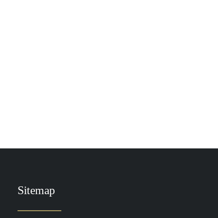
TOEVOEGEN AAN WINKELWAGEN
DP Exo-Skin Serum
€
299.00
Sitemap