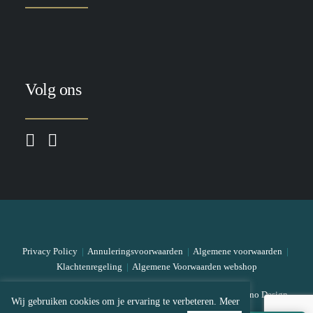
Volg ons
Privacy Policy
|
Annuleringsvoorwaarden
|
Algemene voorwaarden
|
Klachtenregeling
|
Algemene Voorwaarden webshop
© 2026 The Skin Bar All rights reserved
|
Designed by Mono Design
Wij gebruiken cookies om je ervaring te verbeteren. Meer