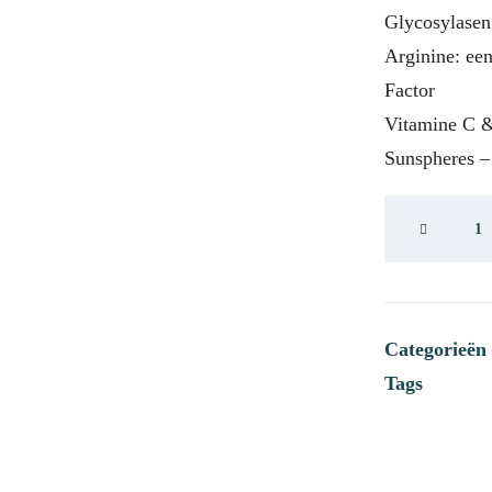
Glycosylasen
Arginine: een
Factor
Vitamine C &
Sunspheres –
Heliocare
Mineral
Tolerance
Fluid
SPF
50
Categorieën
aantal
Tags