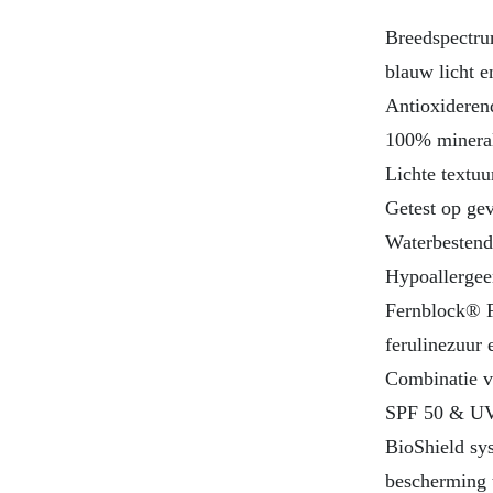
Breedspectr
blauw licht e
Antioxideren
100% minera
Lichte textuu
Getest op ge
Waterbestend
Hypoallergee
Fernblock® F
ferulinezuur 
Combinatie v
SPF 50 & UV
BioShield sy
bescherming