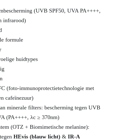
umbescherming (UVB SPF50, UVA PA++++,
n infrarood)
d
le formule
r
voelige huidtypes
ig
n
C (foto-immunoprotectietechnologie met
en cafeïnezuur)
an minerale filters: bescherming tegen UVB
A (PA++++, λc ≥ 370nm)
stem (OTZ + Biomimetische melanine):
 tegen
HEvis (blauw licht)
&
IR-A