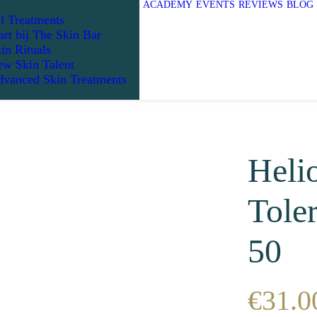
ACADEMY
EVENTS
REVIEWS
BLOG
l Treatments
art bij The Skin Bar
in Rituals
w Skin Talent
vanced Skin Treatments
Heli
Tole
50
€
31.0