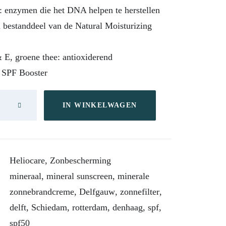
: enzymen die het DNA helpen te herstellen
 bestanddeel van de Natural Moisturizing
 E, groene thee: antioxiderend
 SPF Booster
IN WINKELWAGEN
Heliocare
,
Zonbescherming
mineraal
,
mineral sunscreen
,
minerale
zonnebrandcreme
,
Delfgauw
,
zonnefilter
,
delft
,
Schiedam
,
rotterdam
,
denhaag
,
spf
,
spf50