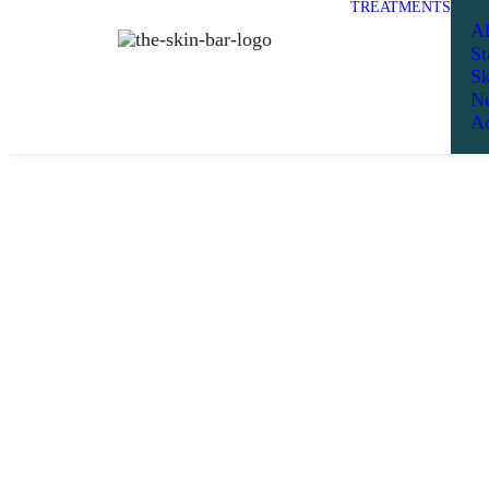
TREATMENTS
Al
St
Sk
Ne
Ad