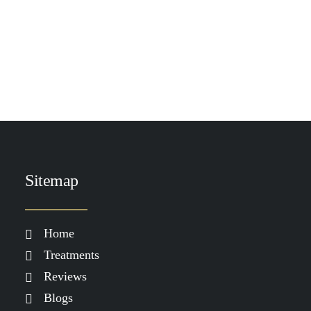
TOEVOEGEN AAN WINKELWAGEN
Heliocare Mineral Tolerance Fluid SPF 50
€
31.00
Sitemap
Home
Treatments
Reviews
Blogs