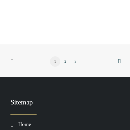
TOEVOEGEN AAN WINKELWAGEN
DP Cover Recover Cacoa 20ml
€
79.00
1
2
3
Sitemap
Home