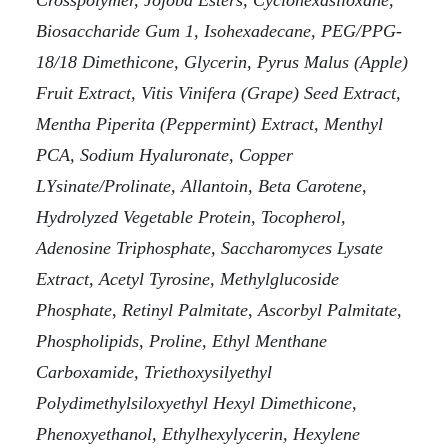
Crosspolymer, Jojoba Esters, Cyclohexasiloxane,
Biosaccharide Gum 1, Isohexadecane, PEG/PPG-
18/18 Dimethicone, Glycerin, Pyrus Malus (Apple)
Fruit Extract, Vitis Vinifera (Grape) Seed Extract,
Mentha Piperita (Peppermint) Extract, Menthyl
PCA, Sodium Hyaluronate, Copper
LYsinate/Prolinate, Allantoin, Beta Carotene,
Hydrolyzed Vegetable Protein, Tocopherol,
Adenosine Triphosphate, Saccharomyces Lysate
Extract, Acetyl Tyrosine, Methylglucoside
Phosphate, Retinyl Palmitate, Ascorbyl Palmitate,
Phospholipids, Proline, Ethyl Menthane
Carboxamide, Triethoxysilyethyl
Polydimethylsiloxyethyl Hexyl Dimethicone,
Phenoxyethanol, Ethylhexylycerin, Hexylene