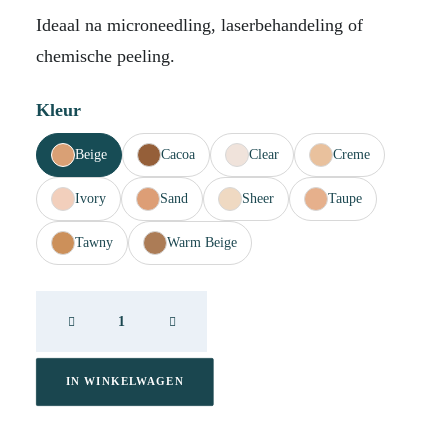
Ideaal na microneedling, laserbehandeling of
chemische peeling.
Kleur
Beige
Cacoa
Clear
Creme
Ivory
Sand
Sheer
Taupe
Tawny
Warm Beige
DP
Cover
Recover
Beige
IN WINKELWAGEN
20ml
aantal