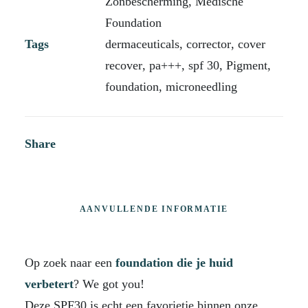
Zonbescherming
,
Medische
Foundation
Tags
dermaceuticals
,
corrector
,
cover
recover
,
pa+++
,
spf 30
,
Pigment
,
foundation
,
microneedling
Share
AANVULLENDE INFORMATIE
Op zoek naar een
foundation
die je huid
verbetert
? We got you!
Deze SPF30 is echt een favorietje binnen onze