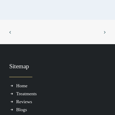
Sitemap
TOEVOEGEN AAN WINKELWAGEN
GLITTER GRADUAL TAN x LOAVIES
€
29.99
Home
Treatments
Reviews
Blogs