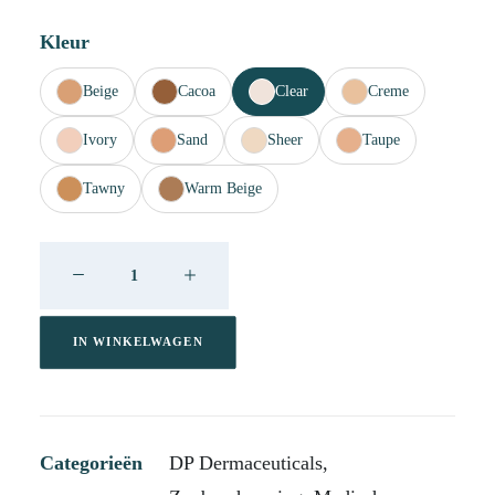
Kleur
Beige
Cacoa
Clear
Creme
Ivory
Sand
Sheer
Taupe
Tawny
Warm Beige
DP
Cover
Recover
Clear
IN WINKELWAGEN
20ml
aantal
Categorieën
DP Dermaceuticals
,