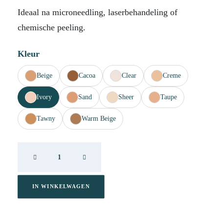
Ideaal na microneedling, laserbehandeling of
chemische peeling.
Kleur
Beige
Cacoa
Clear
Creme
Ivory
Sand
Sheer
Taupe
Tawny
Warm Beige
DP
Cover
Recover
Ivory
IN WINKELWAGEN
20ml
aantal