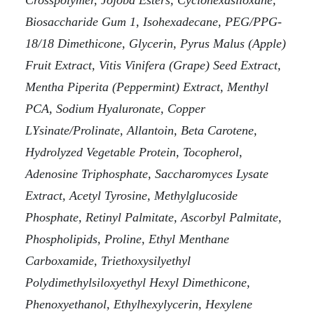
Crosspolymer, Jojoba Esters, Cyclohexasiloxane,
Biosaccharide Gum 1, Isohexadecane, PEG/PPG-
18/18 Dimethicone, Glycerin, Pyrus Malus (Apple)
Fruit Extract, Vitis Vinifera (Grape) Seed Extract,
Mentha Piperita (Peppermint) Extract, Menthyl
PCA, Sodium Hyaluronate, Copper
LYsinate/Prolinate, Allantoin, Beta Carotene,
Hydrolyzed Vegetable Protein, Tocopherol,
Adenosine Triphosphate, Saccharomyces Lysate
Extract, Acetyl Tyrosine, Methylglucoside
Phosphate, Retinyl Palmitate, Ascorbyl Palmitate,
Phospholipids, Proline, Ethyl Menthane
Carboxamide, Triethoxysilyethyl
Polydimethylsiloxyethyl Hexyl Dimethicone,
Phenoxyethanol, Ethylhexylycerin, Hexylene