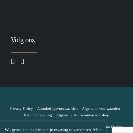
Volg ons
Privacy Policy
|
Annuleringsvoorwaarden
|
Algemene voorwaarden
|
Klachtenregeling
|
Algemene Voorwaarden webshop
© 2026 The Skin Bar All rights reserved
|
Designed by Mono Design
Wij gebruiken cookies om je ervaring te verbeteren. Meer