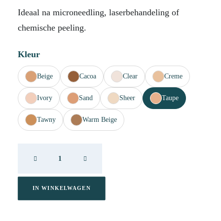
Ideaal na microneedling, laserbehandeling of
chemische peeling.
Kleur
Beige
Cacoa
Clear
Creme
Ivory
Sand
Sheer
Taupe
Tawny
Warm Beige
DP
Cover
Recover
Taupe
IN WINKELWAGEN
20ml
aantal