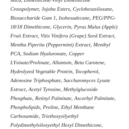
Mica, Dimethicone/Vinyl Dimethicone
Crosspolymer, Jojoba Esters, Cyclohexasiloxane,
Biosaccharide Gum 1, Isohexadecane, PEG/PPG-
18/18 Dimethicone, Glycerin, Pyrus Malus (Apple)
Fruit Extract, Vitis Vinifera (Grape) Seed Extract,
Mentha Piperita (Peppermint) Extract, Menthyl
PCA, Sodium Hyaluronate, Copper
LYsinate/Prolinate, Allantoin, Beta Carotene,
Hydrolyzed Vegetable Protein, Tocopherol,
Adenosine Triphosphate, Saccharomyces Lysate
Extract, Acetyl Tyrosine, Methylglucoside
Phosphate, Retinyl Palmitate, Ascorbyl Palmitate,
Phospholipids, Proline, Ethyl Menthane
Carboxamide, Triethoxysilyethyl
Polydimethylsiloxyethyl Hexyl Dimethicone,