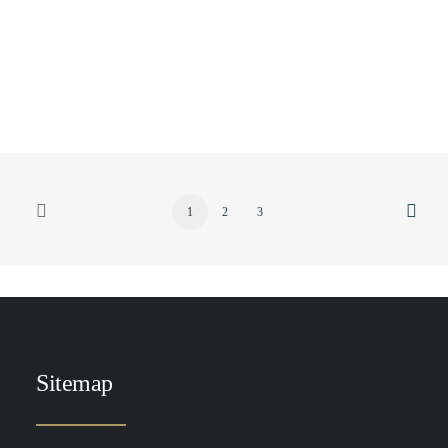
TOEVOEGEN AAN WINKELWAGEN
DP CLR Lotion 50 ml - vernieuwde formule!
€
109.00
1
2
3
Sitemap