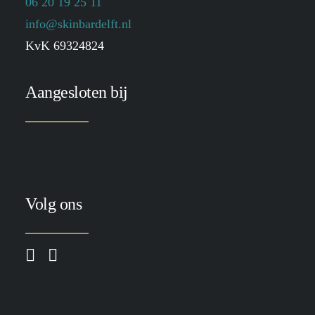
06 20 19 25 11
info@skinbardelft.nl
KvK 69324824
Aangesloten bij
Volg ons