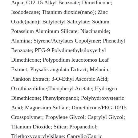
Aqua; C12-15 Alkyl Benzoate; Dimethicone;
Isododecane; Titanium dioxide(nano); Zinc
Oxide(nano); Butyloctyl Salicylate; Sodium
Potassium Aluminum Silicate; Niacinamide;
Alumina; Styrene/Acrylates Copolymer; Phenethyl
Benzoate; PEG-9 Polydimethylsiloxyethyl
Dimethicone; Polypodium leucotomos Leaf
Extract; Physalis angulata Extract; Melanin;
Plankton Extract; 3-O-Ethyl Ascorbic Acid;
Oxothiazolidine;Tocopheryl Acetate; Hydrogen
Dimethicone; Phenylpropanol; Polyhydroxystearic
Acid; Magnesium Sulfate; Dimethicone/PEG-10/15
Crosspolymer; Propylene Glycol; Caprylyl Glycol;
Titanium Dioxide; Silica; Propanediol;
Triethoxycaprylylsilane; Caprylic/Capric