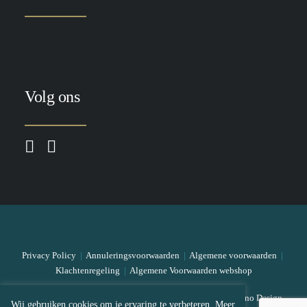
Volg ons
Privacy Policy
|
Annuleringsvoorwaarden
|
Algemene voorwaarden
|
Klachtenregeling
|
Algemene Voorwaarden webshop
© 2026 The Skin Bar All rights reserved
|
Designed by Mono Design
Wij gebruiken cookies om je ervaring te verbeteren. Meer