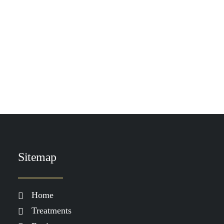
TOEVOEGEN AAN WINKELWAGEN
Heliocare Atopic Lotion Spray SPF 50
€
39.90
Sitemap
Home
Treatments