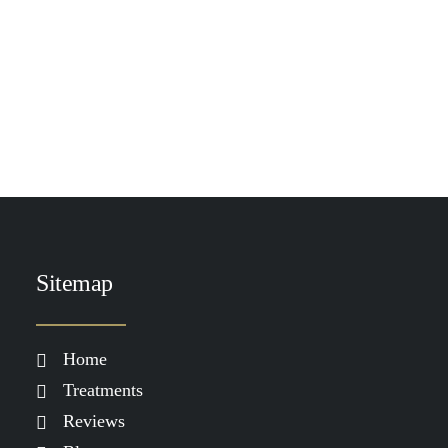
TOEVOEGEN AAN WINKELWAGEN
Heliocare Atopic Lotion Spray SPF 50
€
39.90
Sitemap
Home
Treatments
Reviews