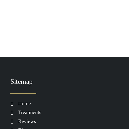
TOEVOEGEN AAN WINKELWAGEN
Heliocare Atopic Lotion Spray SPF 50
€
39.90
Sitemap
Home
Treatments
Reviews