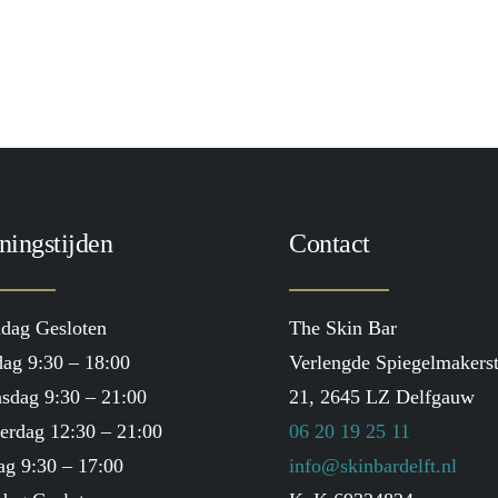
TOEVOEGEN AAN WINKELWAGEN
Heliocare 360 Pediatrics Mineral SPF50
€
32.50
ningstijden
Contact
dag Gesloten
The Skin Bar
ag 9:30 – 18:00
Verlengde Spiegelmakerst
sdag 9:30 – 21:00
21, 2645 LZ Delfgauw
erdag 12:30 – 21:00
06 20 19 25 11
ag 9:30 – 17:00
info@skinbardelft.nl