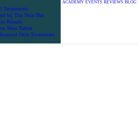
ACADEMY
EVENTS
REVIEWS
BLOG
l Treatments
art bij The Skin Bar
in Rituals
w Skin Talent
vanced Skin Treatments