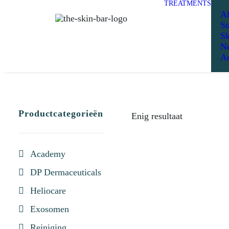
TREATMENTS
Al
St
Sk
Ne
Ad
Productcategorieën
Enig resultaat
Academy
DP Dermaceuticals
Heliocare
Exosomen
Reiniging