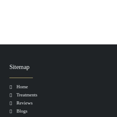
TOEVOEGEN AAN WINKELWAGEN
Heliocare Atopic Lotion Spray SPF 50
€
39.90
Sitemap
Home
Treatments
Reviews
Blogs