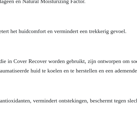
lageen en Natural Moisturizing Factor.
betert het huidcomfort en vermindert een trekkerig gevoel.
 die in Cover Recover worden gebruikt, zijn ontworpen om soep
etraumatiseerde huid te koelen en te herstellen en een ademend
 antioxidanten, vermindert ontstekingen, beschermt tegen slecht