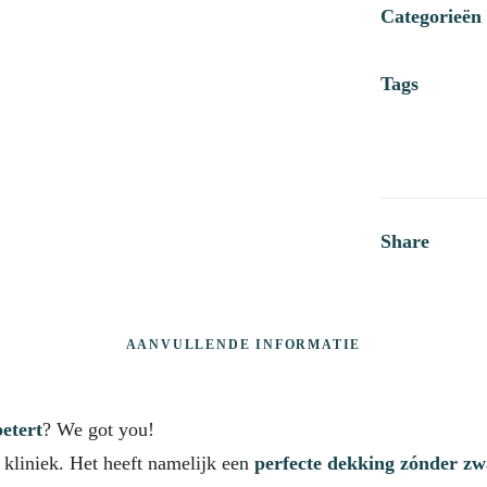
aantal
Categorieën
Tags
Share
AANVULLENDE INFORMATIE
betert
? We got you!
 kliniek. Het heeft namelijk een
perfecte dekking zónder z