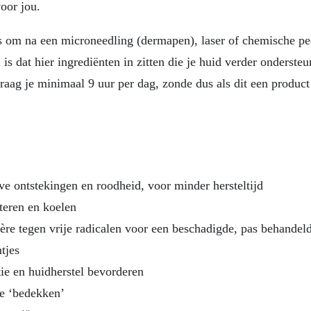
voor jou.
is om na een microneedling (dermapen), laser of chemische pe
 is dat hier ingrediënten in zitten die je huid verder onderste
aag je minimaal 9 uur per dag, zonde dus als dit een product 
ve ontstekingen en roodheid, voor minder hersteltijd
teren en koelen
ère tegen vrije radicalen voor een beschadigde, pas behandel
ntjes
tie en huidherstel bevorderen
te ‘bedekken’