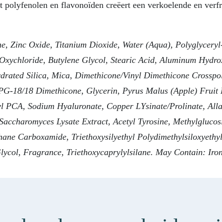
nt polyfenolen en flavonoïden creëert een verkoelende en verf
, Zinc Oxide, Titanium Dioxide, Water (Aqua), Polyglyceryl
xychloride, Butylene Glycol, Stearic Acid, Aluminum Hydr
ydrated Silica, Mica, Dimethicone/Vinyl Dimethicone Crosspo
18/18 Dimethicone, Glycerin, Pyrus Malus (Apple) Fruit Ext
l PCA, Sodium Hyaluronate, Copper LYsinate/Prolinate, Alla
Saccharomyces Lysate Extract, Acetyl Tyrosine, Methylglucos
thane Carboxamide, Triethoxysilyethyl Polydimethylsiloxyeth
Glycol, Fragrance, Triethoxycaprylylsilane. May Contain: Iro