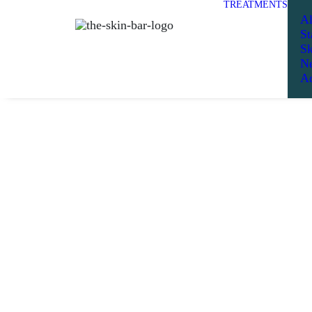
TREATMENTS
Al
St
Sk
Ne
Ad