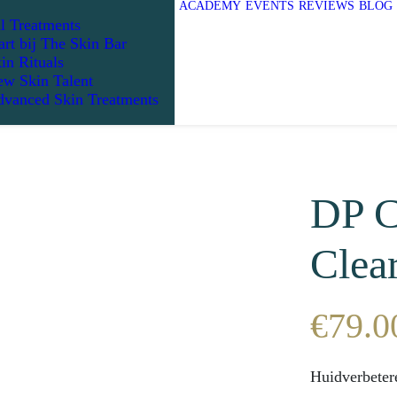
ACADEMY
EVENTS
REVIEWS
BLOG
l Treatments
art bij The Skin Bar
in Rituals
w Skin Talent
vanced Skin Treatments
DP C
Clea
€
79.0
Huidverbeter