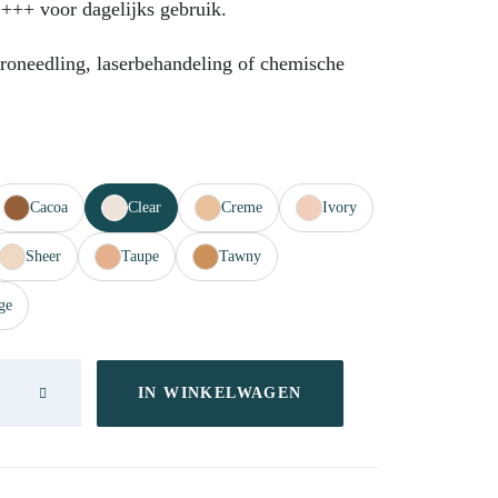
+++ voor dagelijks gebruik.
croneedling, laserbehandeling of chemische
Cacoa
Clear
Creme
Ivory
Sheer
Taupe
Tawny
ge
IN WINKELWAGEN