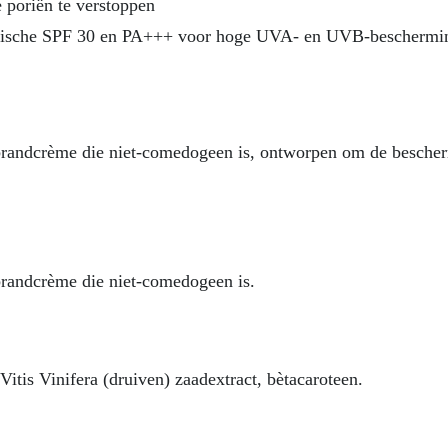
 poriën te verstoppen
emische SPF 30 en PA+++ voor hoge UVA- en UVB-beschermi
randcrème die niet-comedogeen is, ontworpen om de beschermin
randcrème die niet-comedogeen is.
Vitis Vinifera (druiven) zaadextract, bètacaroteen.