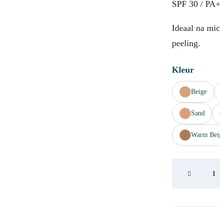
SPF 30 / PA+
Ideaal na mi
peeling.
Kleur
Beige
Sand
Warm Bei
DP
Cover
Recover
Clear
20ml