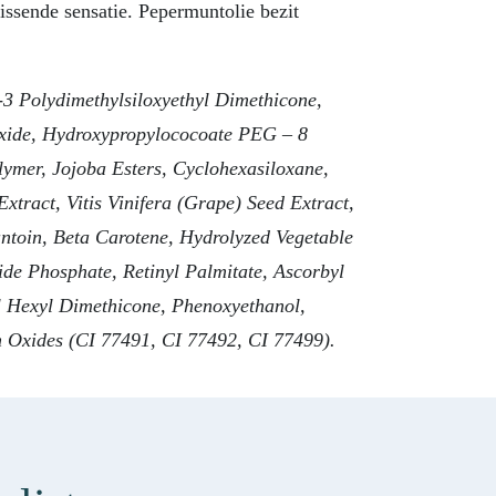
rissende sensatie. Pepermuntolie bezit
-3 Polydimethylsiloxyethyl Dimethicone,
oxide, Hydroxypropylococoate PEG – 8
lymer, Jojoba Esters, Cyclohexasiloxane,
ract, Vitis Vinifera (Grape) Seed Extract,
ntoin, Beta Carotene, Hydrolyzed Vegetable
ide Phosphate, Retinyl Palmitate, Ascorbyl
yl Hexyl Dimethicone, Phenoxyethanol,
n Oxides (CI 77491, CI 77492, CI 77499).