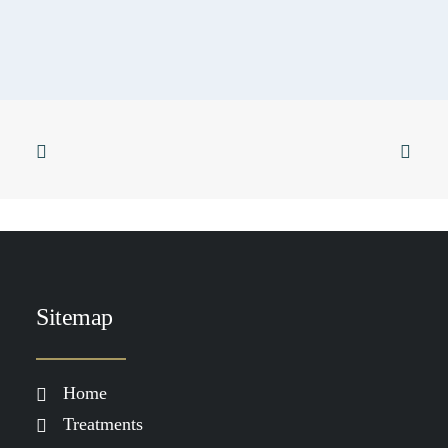
Sticky
SKIN & YOGA
SKINFORMATION
SKIN & FOOD
Huidverbetering die werkt: waarom
je meer nodig hebt dan alleen
skincare
LEES MEER
Sitemap
Home
Treatments