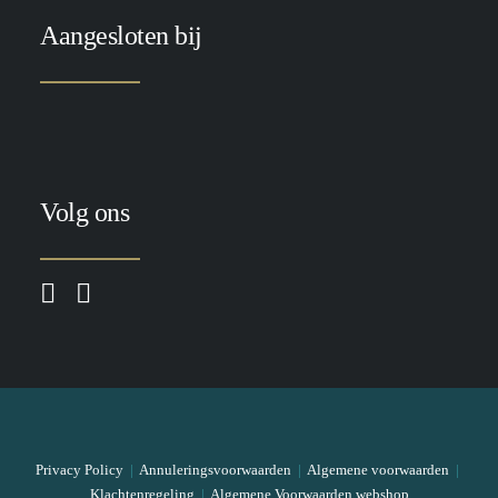
Aangesloten bij
Volg ons
Privacy Policy
|
Annuleringsvoorwaarden
|
Algemene voorwaarden
|
Klachtenregeling
|
Algemene Voorwaarden webshop