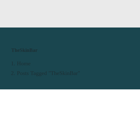
TheSkinBar
Home
Posts Tagged "TheSkinBar"