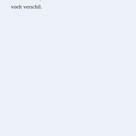
voelt verschil.
Tri-Phase Cleanser
's Avonds gebruik ik ‘m graag dubbel als ik
make-up heb gedragen. Hij voelt zacht aan en