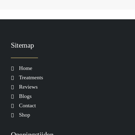
SKIN & FOOD
Huidverbetering die werkt: waarom
je meer nodig hebt dan alleen
skincare
LEES MEER
Sitemap
Home
Treatments
Reviews
Blogs
Contact
Shop
Openingstijden