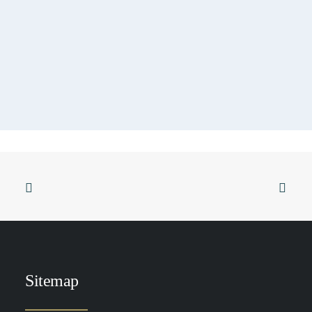
TOEVOEGEN AAN WINKELWAGEN
DP Brite Lite 30 ml
Sitemap
€
99.00