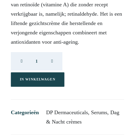
van retinoïde (vitamine A) die zonder recept
verkrijgbaar is, namelijk; retinaldehyde. Het is een
liftende gezichtscrème die herstellende en
verjongende eigenschappen combineert met
antioxidanten voor anti-ageing.
DP
Retinal
Active
50
IN WINKELWAGEN
ml
aantal
Categorieën
DP Dermaceuticals
,
Serums
,
Dag
& Nacht crèmes