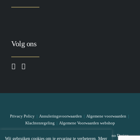
Volg ons
Privacy Policy
|
Annuleringsvoorwaarden
|
Algemene voorwaarden
|
Klachtenregeling
|
Algemene Voorwaarden webshop
© 2026 The Skin Bar All rights reserved
|
Designed by Mono Design
Wij gebruiken cookies om je ervaring te verbeteren. Meer