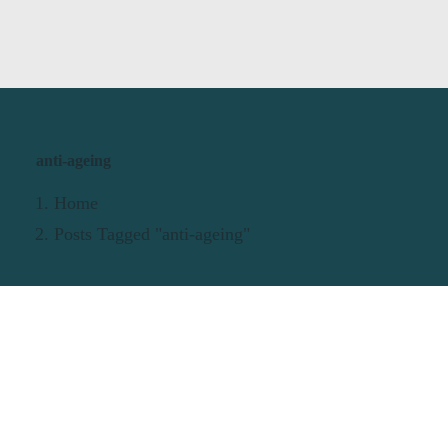
anti-ageing
Home
Posts Tagged "anti-ageing"