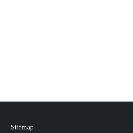
Exosomen, hoe je in 12 weken een
jongere huid krijgt
Exosomen, hoe je jouw huid verjongt in 12
wekenHet klinkt te mooi om waar te…
by Charell Smits
Sitemap