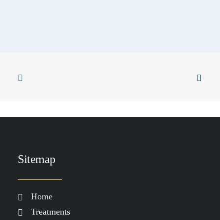
Sticky
SKIN & YOGA
SKINFORMATION
SKIN & FOOD
Huidverbetering die werkt: waarom
je meer nodig hebt dan alleen
skincare
LEES MEER
Sitemap
Home
Treatments