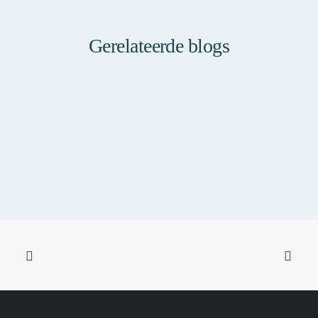
Gerelateerde blogs
Sticky
SKINFORMATION
SKIN & FOOD
SKIN & YOGA
Huidverbetering die werkt: waarom