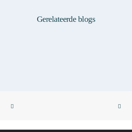
Gerelateerde blogs
Sticky
SKINFORMATION
SKIN & FOOD
SKIN & YOGA
Huidverbetering die werkt: waarom