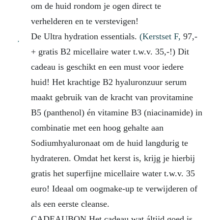
om de huid rondom je ogen direct te
verhelderen en te verstevigen!
De Ultra hydration essentials.
(Kerstset F,
97,-
+ gratis B2 micellaire water t.w.v. 35,-!) Dit
cadeau is geschikt en een must voor iedere
huid! Het krachtige B2 hyaluronzuur serum
maakt gebruik van de kracht van provitamine
B5 (panthenol) én vitamine B3 (niacinamide) in
combinatie met een hoog gehalte aan
Sodiumhyaluronaat om de huid langdurig te
hydrateren. Omdat het kerst is, krijg je hierbij
gratis het superfijne micellaire water t.w.v. 35
euro! Ideaal om oogmake-up te verwijderen of
als een eerste cleanse.
CADEAUBON Het cadeau wat áltijd goed is,