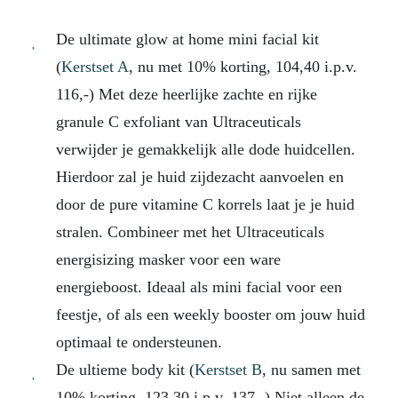
De ultimate glow at home mini facial kit
(
Kerstset A
, nu met 10% korting, 104,40 i.p.v.
116,-) Met deze heerlijke zachte en rijke
granule C exfoliant van Ultraceuticals
verwijder je gemakkelijk alle dode huidcellen.
Hierdoor zal je huid zijdezacht aanvoelen en
door de pure vitamine C korrels laat je je huid
stralen. Combineer met het Ultraceuticals
energisizing masker voor een ware
energieboost. Ideaal als mini facial voor een
feestje, of als een weekly booster om jouw huid
optimaal te ondersteunen.
De ultieme body kit (
Kerstset B
, nu samen met
10% korting, 123,30 i.p.v. 137,-) Niet alleen de