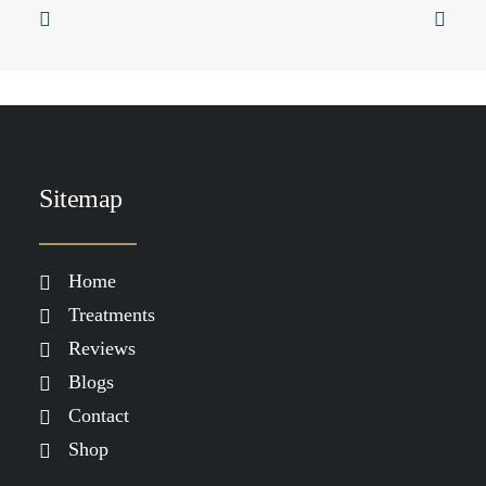
Sticky
SKIN & YOGA
SKINFORMATION
SKIN & FOOD
Huidverbetering die werkt: waarom
je meer nodig hebt dan alleen
skincare
LEES MEER
Sitemap
Home
Treatments
Reviews
Blogs
Contact
Shop