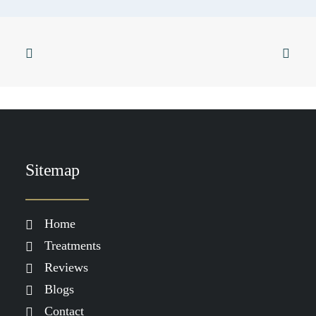
Sticky
SKIN & YOGA
SKINFORMATION
SKIN & FOOD
Huidverbetering die werkt: waarom
je meer nodig hebt dan alleen
skincare
LEES MEER
Sitemap
Home
Treatments
Reviews
Blogs
Contact