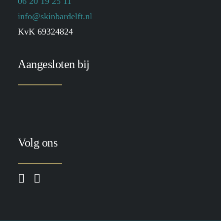
06 20 19 25 11
info@skinbardelft.nl
KvK 69324824
Aangesloten bij
Volg ons