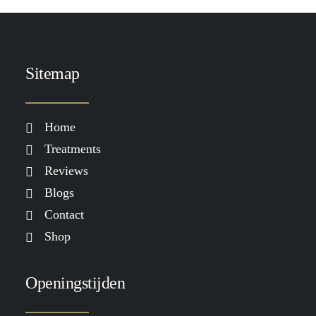
Huidverbetering die werkt: waarom
je meer nodig hebt dan alleen
skincare
LEES MEER
Sitemap
Home
Treatments
Reviews
Blogs
Contact
Shop
Openingstijden