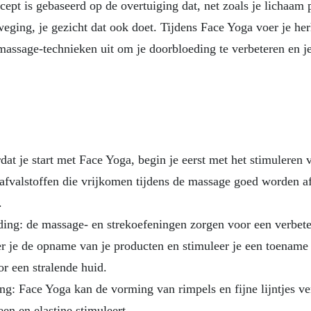
cept is gebaseerd op de overtuiging dat, net zoals je lichaam p
eging, je gezicht dat ook doet. Tijdens Face Yoga voer je he
assage-technieken uit om je doorbloeding te verbeteren en je 
at je start met Face Yoga, begin je eerst met het stimuleren 
fvalstoffen die vrijkomen tijdens de massage goed worden af
.
ding: de massage- en strekoefeningen zorgen voor een verbet
r je de opname van je producten en stimuleer je een toename
or een stralende huid.
ing: Face Yoga kan de vorming van rimpels en fijne lijntjes v
en en elastine stimuleert.