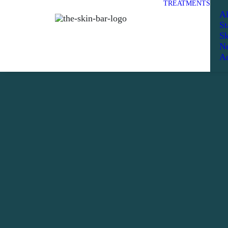
TREATMENTS
Al
St
Sk
Ne
Ad