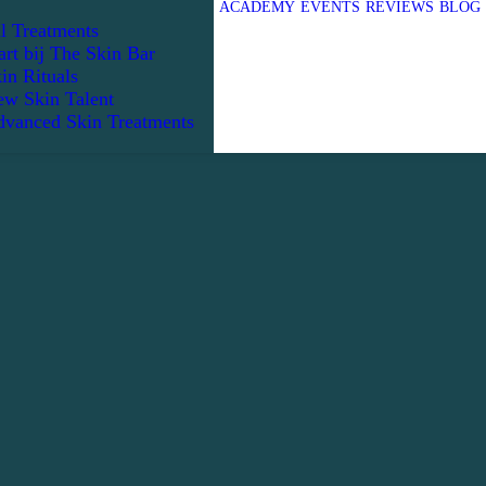
ACADEMY
EVENTS
REVIEWS
BLOG
l Treatments
art bij The Skin Bar
in Rituals
w Skin Talent
vanced Skin Treatments