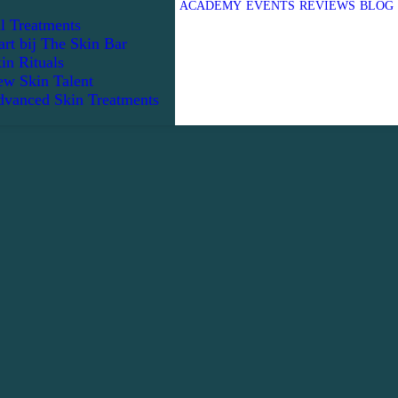
ACADEMY
EVENTS
REVIEWS
BLOG
l Treatments
art bij The Skin Bar
in Rituals
w Skin Talent
vanced Skin Treatments