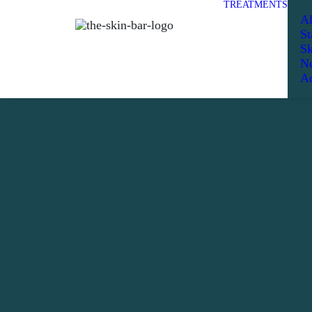
TREATMENTS
Al
St
Sk
Ne
Ad