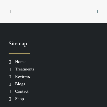
Sitemap
TOEVOEGEN AAN WINKELWAGEN
DP Clear Skin Starter Kit
€
139.00
Home
Treatments
Reviews
Blogs
Contact
Shop