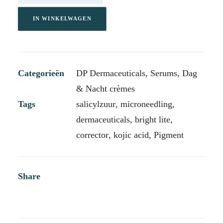
Lite
30
IN WINKELWAGEN
ml
aantal
Categorieën
DP Dermaceuticals
,
Serums
,
Dag
& Nacht crèmes
Tags
salicylzuur
,
microneedling
,
dermaceuticals
,
bright lite
,
corrector
,
kojic acid
,
Pigment
Share