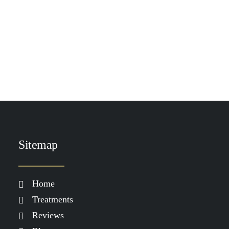
TOEVOEGEN AAN WINKELWAGEN
DP Brite Lite 50 ml
€
125.00
Sitemap
Home
Treatments
Reviews