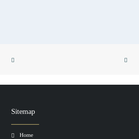
Sticky
SKIN & YOGA
SKINFORMATION
SKIN & FOOD
Huidverbetering die werkt: waarom
je meer nodig hebt dan alleen
skincare
LEES MEER
Sitemap
Home