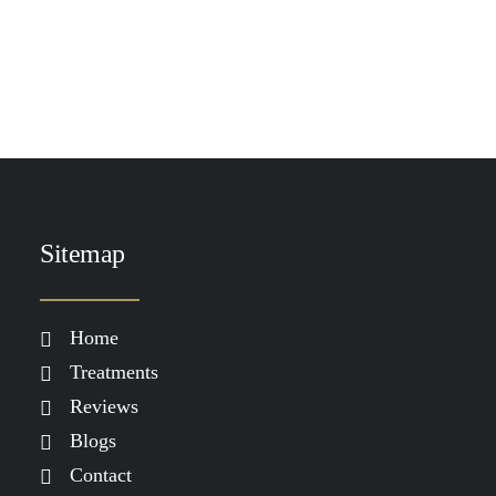
TOEVOEGEN AAN WINKELWAGEN
Heliocare Age Active Fluid SPF 50
€
34.50
Sitemap
Home
Treatments
Reviews
Blogs
Contact