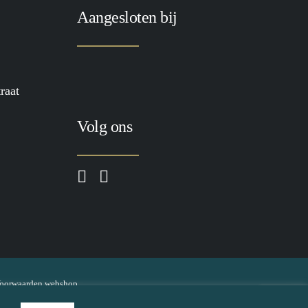
Aangesloten bij
raat
Volg ons
oorwaarden webshop