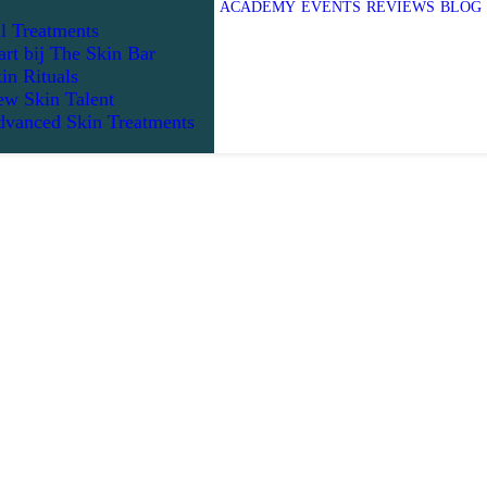
ACADEMY
EVENTS
REVIEWS
BLOG
l Treatments
art bij The Skin Bar
in Rituals
w Skin Talent
vanced Skin Treatments