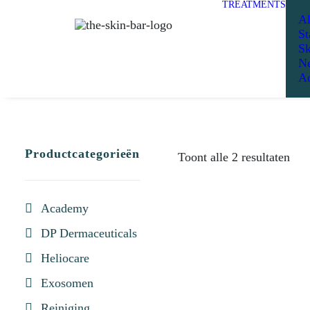
TREATMENTS
Al
St
Sk
Ne
Ad
Productcategorieën
Toont alle 2 resultaten
Academy
UITVERKOCHT
DP Dermaceuticals
Heliocare
Exosomen
Reiniging