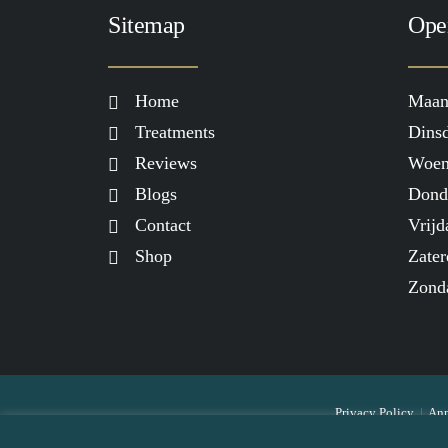
Sitemap
Ope
Home
Maan
Treatments
Dinsd
Reviews
Woen
Blogs
Dond
Contact
Vrijd
Shop
Zater
Zond
Privacy Policy
|
Ann