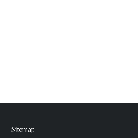
'Girls just wanna have sun'Een mooie
gebruinde huid.. het doet je benen slanker…
Sitemap