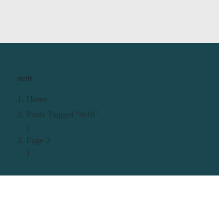
delft
Home
Posts Tagged "delft"
(
Page 3
)