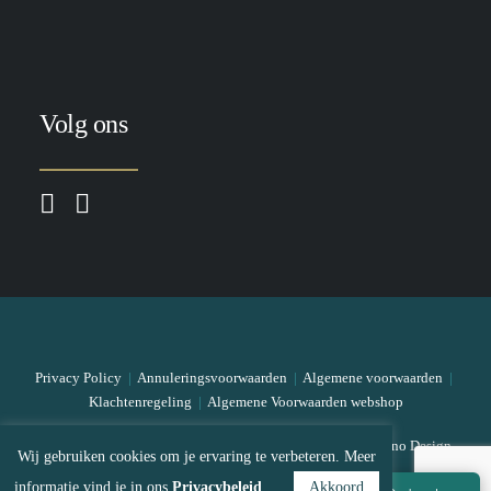
Volg ons
Privacy Policy
|
Annuleringsvoorwaarden
|
Algemene voorwaarden
|
Klachtenregeling
|
Algemene Voorwaarden webshop
© 2026 The Skin Bar All rights reserved
|
Designed by Mono Design
Wij gebruiken cookies om je ervaring te verbeteren. Meer
informatie vind je in ons
Privacybeleid
Akkoord