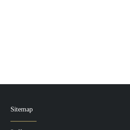
(huid)microbioom
De invloed van je geboorte op je
(huid)microbioomVoordat je bij ons een…
by Demi Spaander
Sitemap