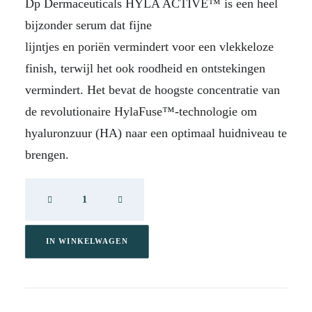
Dp Dermaceuticals HYLA ACTIVE™ is een heel
bijzonder serum dat fijne
lijntjes en poriën vermindert voor een vlekkeloze
finish, terwijl het ook roodheid en ontstekingen
vermindert. Het bevat de hoogste concentratie van
de revolutionaire HylaFuse™-technologie om
hyaluronzuur (HA) naar een optimaal huidniveau te
brengen.
DP
Hyla
Active
50
IN WINKELWAGEN
ml
aantal