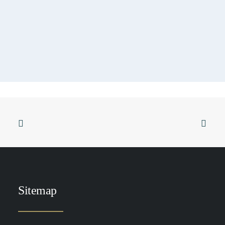
TOEVOEGEN AAN WINKELWAGEN
DP Hyla Active 15 ml
Sitemap
€
59.00