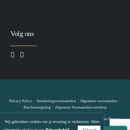
Volg ons
Privacy Policy
|
Annuleringsvoorwaarden
|
Algemene voorwaarden
|
Klachtenregeling
|
Algemene Voorwaarden webshop
© 2026 The Skin Bar All rights reserved
|
Designed by Mono Design
Wij gebruiken cookies om je ervaring te verbeteren. Meer
informatie vind je in ons
Privacybeleid
Akkoord