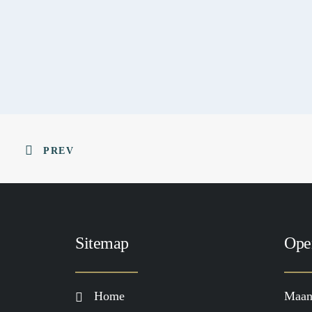
PREV
Sitemap
Ope
Home
Maan