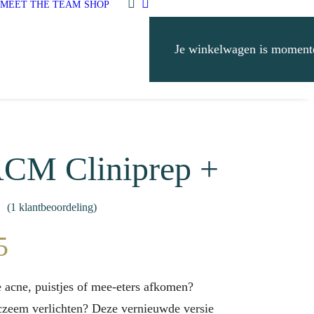
MEET THE TEAM
SHOP
Je winkelwagen is momente
CM Cliniprep +
(
1
klantbeoordeling)
rd
5
e acne, puistjes of mee-eters afkomen?
g
czeem verlichten? Deze vernieuwde versie