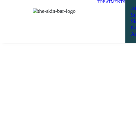
TREATMENTS
Al
St
Sk
Ne
Ad