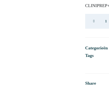
CLINIPREP+ g
DP
ACM
Cliniprep
+
aantal
Categorieën
Tags
Share