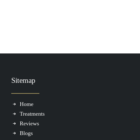
TOEVOEGEN AAN WINKELWAGEN
DP ACM Cliniprep +
€
39.95
Sitemap
Home
Treatments
Reviews
Blogs