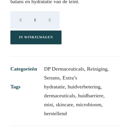
balans en hydratatie van de teint.
DP
Biome
Facial
Mist
IN WINKELWAGEN
aantal
Categorieën
DP Dermaceuticals
,
Reiniging
,
Serums
,
Extra’s
Tags
hydratatie
,
huidverbetering
,
dermaceuticals
,
huidbarriere
,
mist
,
skincare
,
microbioom
,
herstellend