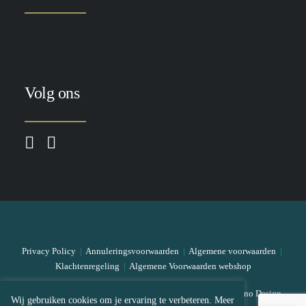
Volg ons
Privacy Policy
|
Annuleringsvoorwaarden
|
Algemene voorwaarden
|
Klachtenregeling
|
Algemene Voorwaarden webshop
© 2026 The Skin Bar All rights reserved
|
Designed by Mono Design
Wij gebruiken cookies om je ervaring te verbeteren. Meer