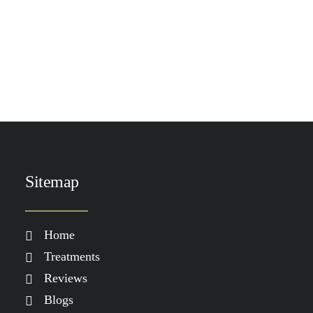
TOEVOEGEN AAN WINKELWAGEN
DP Exo-Grow Lash & Brow Serum
€
49.00
Sitemap
Home
Treatments
Reviews
Blogs